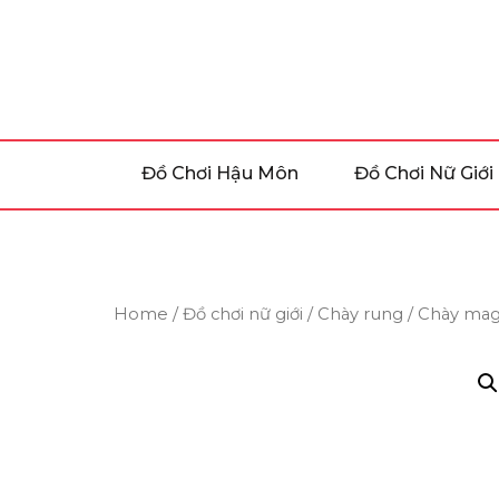
Skip
to
the
content
Đồ Chơi Hậu Môn
Đồ Chơi Nữ Giới
Home
/
Đồ chơi nữ giới
/
Chày rung
/ Chày mag