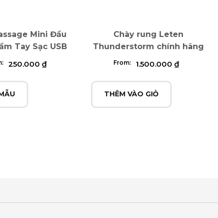
ssage Mini Đầu
Chày rung Leten
ầm Tay Sạc USB
Thunderstorm chính hãng
m:
From:
250.000
₫
1.500.000
₫
MẪU
THÊM VÀO GIỎ