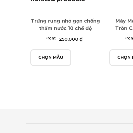
Trứng rung nhỏ gọn chống
Máy Ma
thấm nước 10 chế độ
Tròn C
From:
Fro
250.000
₫
CHỌN MẪU
CHỌN 