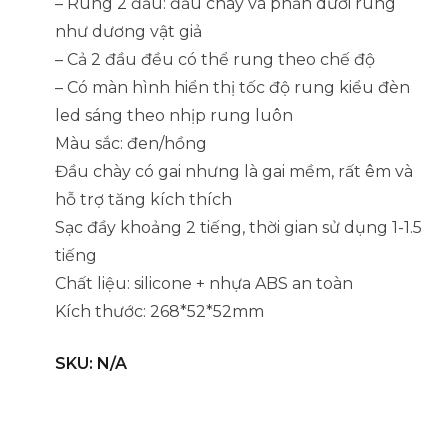
– Rung 2 đầu: đầu chày và phần dưới rung
xịn
như dương vật giả
sò
– Cả 2 đầu đều có thể rung theo chế độ
quantity
– Có màn hình hiển thị tốc độ rung kiểu đèn
led sáng theo nhịp rung luôn
Màu sắc: đen/hồng
Đầu chày có gai nhưng là gai mềm, rất êm và
hỗ trợ tăng kích thích
Sạc đầy khoảng 2 tiếng, thời gian sử dụng 1-1.5
tiếng
Chất liệu: silicone + nhựa ABS an toàn
Kích thước: 268*52*52mm
SKU:
N/A