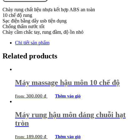
lớn
sạc
Chày rung chất liệu nhựa kết hợp ABS an toàn
điện
10 chế độ rung
đa
Sạc điện bằng dây usb tiện dụng
tần
Chống thấm nước tốt
quantity
Chày cầm chắc tay, rung đầm, độ ồn nhỏ
Chi tiết sản phẩm
Related products
Máy massage hậu môn 10 chế độ
300.000
₫
Thêm vào giỏ
From:
Máy rung hậu môn dáng chuỗi hạt
tròn
189.000
₫
Thêm vào giỏ
From: