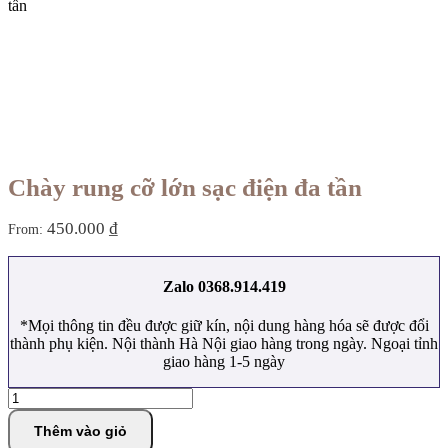
tần
Chày rung cỡ lớn sạc điện đa tần
450.000
₫
From:
Zalo 0368.914.419
*Mọi thông tin đều được giữ kín, nội dung hàng hóa sẽ được đổi
thành phụ kiện. Nội thành Hà Nội giao hàng trong ngày. Ngoại tỉnh
giao hàng 1-5 ngày
Chày
rung
cỡ
Thêm vào giỏ