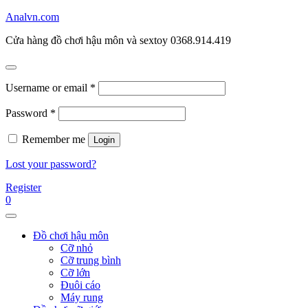
Skip
Analvn.com
to
Cửa hàng đồ chơi hậu môn và sextoy 0368.914.419
the
content
Username or email
*
Password
*
Remember me
Login
Lost your password?
Register
0
Đồ chơi hậu môn
Cỡ nhỏ
Cỡ trung bình
Cỡ lớn
Đuôi cáo
Máy rung