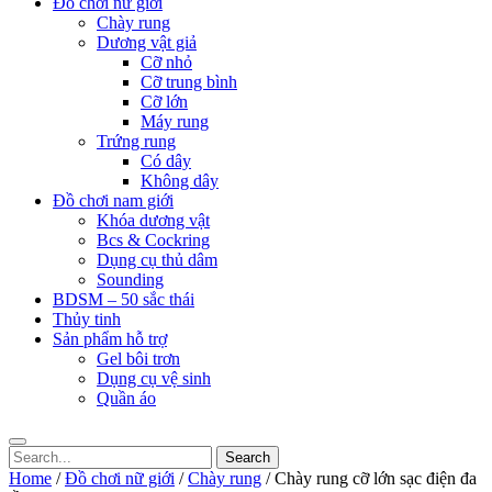
Đồ chơi nữ giới
Chày rung
Dương vật giả
Cỡ nhỏ
Cỡ trung bình
Cỡ lớn
Máy rung
Trứng rung
Có dây
Không dây
Đồ chơi nam giới
Khóa dương vật
Bcs & Cockring
Dụng cụ thủ dâm
Sounding
BDSM – 50 sắc thái
Thủy tinh
Sản phẩm hỗ trợ
Gel bôi trơn
Dụng cụ vệ sinh
Quần áo
Search
for:
Home
/
Đồ chơi nữ giới
/
Chày rung
/ Chày rung cỡ lớn sạc điện đa