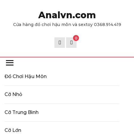
Skip
to
Analvn.com
the
Cửa hàng đồ chơi hậu môn và sextoy 0368.914.419
content
0
Đồ Chơi Hậu Môn
Cỡ Nhỏ
Cỡ Trung Bình
Cỡ Lớn