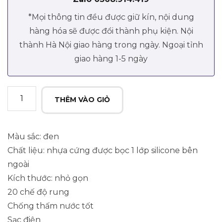
*Mọi thông tin đều được giữ kín, nội dung
hàng hóa sẽ được đổi thành phụ kiện. Nội
thành Hà Nội giao hàng trong ngày. Ngoại tỉnh
giao hàng 1-5 ngày
Chày
THÊM VÀO GIỎ
rung
mini
sạc
Màu sắc: đen
điện
Chất liệu: nhựa cứng được bọc 1 lớp silicone bên
siêu
ngoài
nhỏ
Kích thước: nhỏ gọn
quantity
20 chế độ rung
Chống thấm nước tốt
Sạc điện