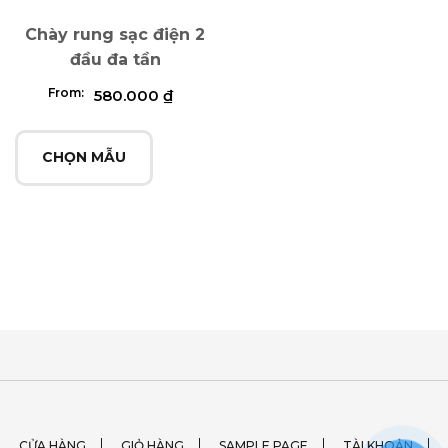
Chày rung sạc điện 2
đầu đa tần
From:
580.000
₫
CHỌN MẪU
CỬA HÀNG
GIỎ HÀNG
SAMPLE PAGE
TÀI KHOẢN