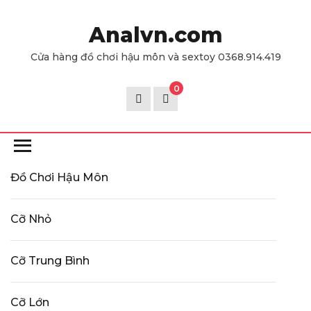
Skip
to
Analvn.com
the
Cửa hàng đồ chơi hậu môn và sextoy 0368.914.419
content
0
Đồ Chơi Hậu Môn
Cỡ Nhỏ
Cỡ Trung Bình
Cỡ Lớn