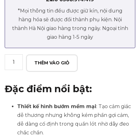
*Mọi thông tin đều được giữ kín, nội dung
hàng hóa sẽ được đổi thành phụ kiện. Nội
thành Hà Nội giao hàng trong ngày. Ngoại tỉnh
giao hàng 1-5 ngày
Máy
THÊM VÀO GIỎ
rung
gắn
quần
Đặc điểm nổi bật:
lót
có
Thiết kế hình bướm mềm mại
: Tạo cảm giác
điều
dễ thương nhưng không kém phần gợi cảm,
khiển
dễ dàng cố định trong quần lót nhờ dây đeo
từ
chắc chắn.
xa