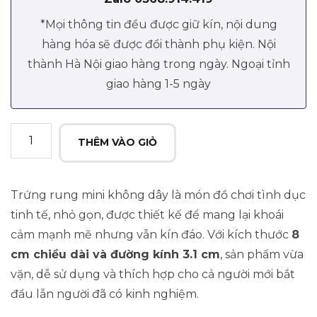
*Mọi thông tin đều được giữ kín, nội dung
hàng hóa sẽ được đổi thành phụ kiện. Nội
thành Hà Nội giao hàng trong ngày. Ngoại tỉnh
giao hàng 1-5 ngày
Trứng
THÊM VÀO GIỎ
rung
mini
không
Trứng rung mini không dây là món đồ chơi tình dục
dây
tinh tế, nhỏ gọn, được thiết kế để mang lại khoái
sạc
cảm mạnh mẽ nhưng vẫn kín đáo. Với kích thước
8
điện
cm chiều dài và đường kính 3.1 cm
, sản phẩm vừa
quantity
vặn, dễ sử dụng và thích hợp cho cả người mới bắt
đầu lẫn người đã có kinh nghiệm.