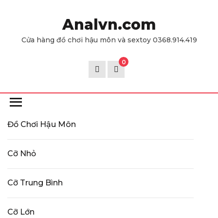
Skip
to
Analvn.com
the
Cửa hàng đồ chơi hậu môn và sextoy 0368.914.419
content
0
Đồ Chơi Hậu Môn
Cỡ Nhỏ
Cỡ Trung Bình
Cỡ Lớn