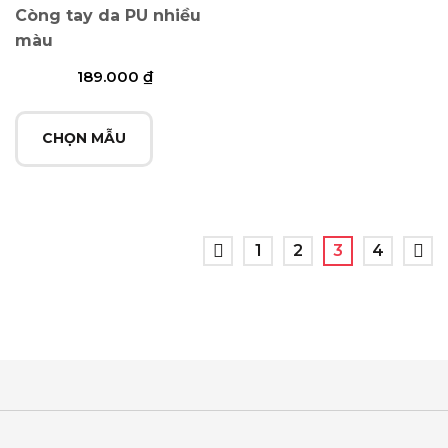
Còng tay da PU nhiều
màu
189.000
₫
CHỌN MẪU
←
1
2
3
4