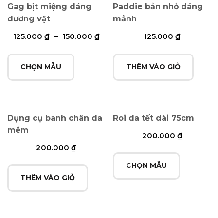
Gag bịt miệng dáng
Paddie bản nhỏ dáng
dương vật
mảnh
125.000
₫
–
150.000
₫
125.000
₫
CHỌN MẪU
THÊM VÀO GIỎ
Dụng cụ banh chân da
Roi da tết dài 75cm
mềm
200.000
₫
200.000
₫
CHỌN MẪU
THÊM VÀO GIỎ