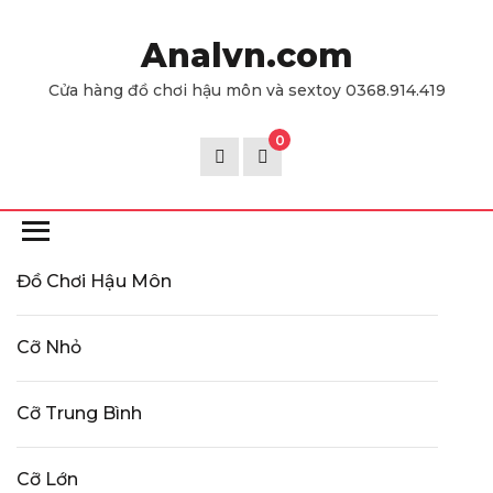
Skip
to
Analvn.com
the
Cửa hàng đồ chơi hậu môn và sextoy 0368.914.419
content
0
Đồ Chơi Hậu Môn
Cỡ Nhỏ
Cỡ Trung Bình
Cỡ Lớn