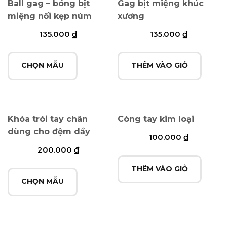
Ball gag – bóng bịt
Gag bịt miệng khúc
miệng nối kẹp núm
xương
135.000
₫
135.000
₫
CHỌN MẪU
THÊM VÀO GIỎ
Khóa trói tay chân
Còng tay kim loại
dùng cho đệm dầy
100.000
₫
200.000
₫
THÊM VÀO GIỎ
CHỌN MẪU