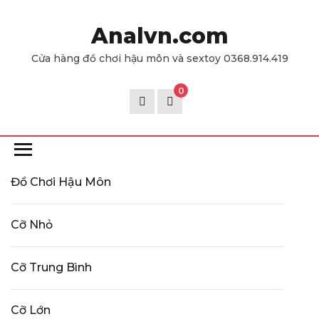
Skip
to
Analvn.com
the
Cửa hàng đồ chơi hậu môn và sextoy 0368.914.419
content
0
Đồ Chơi Hậu Môn
Cỡ Nhỏ
Cỡ Trung Bình
Cỡ Lớn