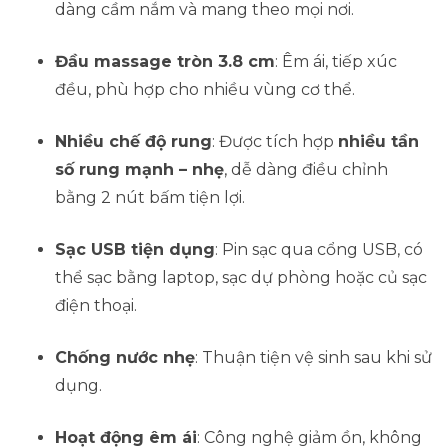
Tròn
dàng cầm nắm và mang theo mọi nơi.
Cầm
Tay
Đầu massage tròn 3.8 cm
: Êm ái, tiếp xúc
Sạc
đều, phù hợp cho nhiều vùng cơ thể.
USB
Nhiều chế độ rung
: Được tích hợp
nhiều tần
quantity
số rung mạnh – nhẹ
, dễ dàng điều chỉnh
bằng 2 nút bấm tiện lợi.
Sạc USB tiện dụng
: Pin sạc qua cổng USB, có
thể sạc bằng laptop, sạc dự phòng hoặc củ sạc
điện thoại.
Chống nước nhẹ
: Thuận tiện vệ sinh sau khi sử
dụng.
Hoạt động êm ái
: Công nghệ giảm ồn, không